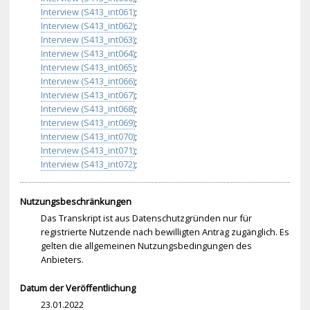
Interview (S413_int061)
;
Interview (S413_int062)
;
Interview (S413_int063)
;
Interview (S413_int064)
;
Interview (S413_int065)
;
Interview (S413_int066)
;
Interview (S413_int067)
;
Interview (S413_int068)
;
Interview (S413_int069)
;
Interview (S413_int070)
;
Interview (S413_int071)
;
Interview (S413_int072)
;
Nutzungsbeschränkungen
Das Transkript ist aus Datenschutzgründen nur für
registrierte Nutzende nach bewilligten Antrag zugänglich. Es
gelten die allgemeinen Nutzungsbedingungen des
Anbieters.
Datum der Veröffentlichung
23.01.2022