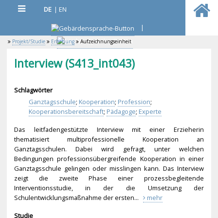
DE
|
EN
|
Projekt/Studie
Erhebung
Aufzeichnungseinheit
Interview (S413_int043)
Schlagwörter
Ganztagsschule
;
Kooperation
;
Profession
;
Kooperationsbereitschaft
;
Pädagoge
;
Experte
Das leitfadengestützte Interview mit einer Erzieherin
thematisiert multiprofessionelle Kooperation an
Ganztagsschulen. Dabei wird gefragt, unter welchen
Bedingungen professionsübergreif
ende Kooperation in einer
Ganztagsschule gelingen oder misslingen kann. Das Interview
zeigt die zweite Phase einer prozessbegleitende
Interventionsstudie, in der die Umsetzung der
Schulentwicklungsmaßn
ahme der ersten...
mehr
Studie