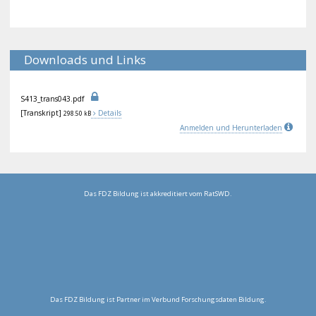
Downloads und Links
S41
3_t
ran
s04
3.p
df
[Transkript]
Details
298.50 kB
Anmelden und Herunterladen
Das FDZ Bildung ist akkreditiert vom RatSWD.
Das FDZ Bildung ist Partner im Verbund Forschungsdaten Bildung.