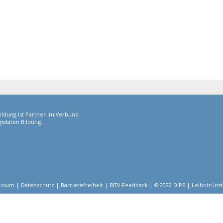
ildung ist Partner im Verbund
sdaten Bildung.
essum
|
Datenschutz
|
Barrierefreiheit
|
BITV-Feedback
|
© 2022 DIPF | Leibniz-Ins