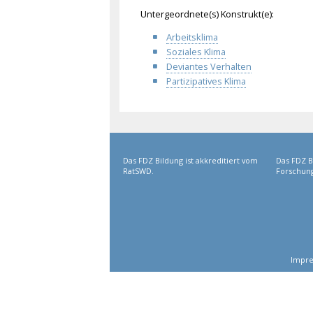
Untergeordnete(s) Konstrukt(e):
Arbeitsklima
Soziales Klima
Deviantes Verhalten
Partizipatives Klima
Das FDZ Bildung ist akkreditiert vom
Das FDZ B
RatSWD.
Forschung
Impr