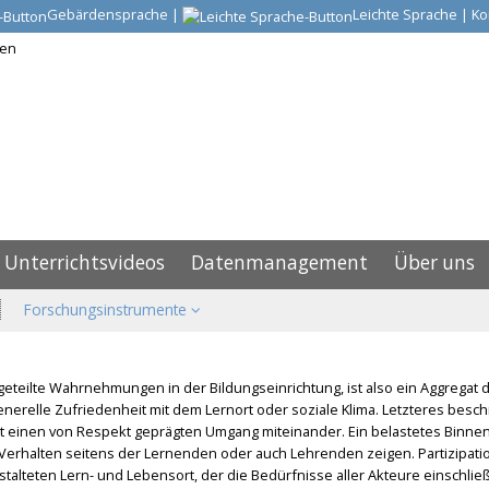
Gebärdensprache
|
Leichte Sprache
|
Ko
Unterrichtsvideos
Datenmanagement
Über uns
Forschungsinstrumente
teilte Wahrnehmungen in der Bildungseinrichtung, ist also ein Aggregat 
enerelle Zufriedenheit mit dem Lernort oder soziale Klima. Letzteres besc
t einen von Respekt geprägten Umgang miteinander. Ein belastetes Binnen
m Verhalten seitens der Lernenden oder auch Lehrenden zeigen. Partizipa
talteten Lern- und Lebensort, der die Bedürfnisse aller Akteure einschließ