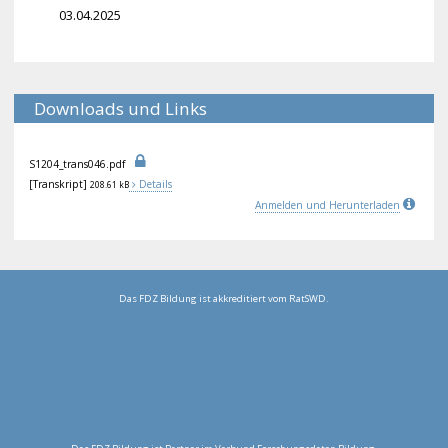
03.04.2025
Downloads und Links
S12
04_
tra
ns0
46.
pdf
[Transkript]
Details
208.61 kB
Anmelden und Herunterladen
Das FDZ Bildung ist akkreditiert vom RatSWD.