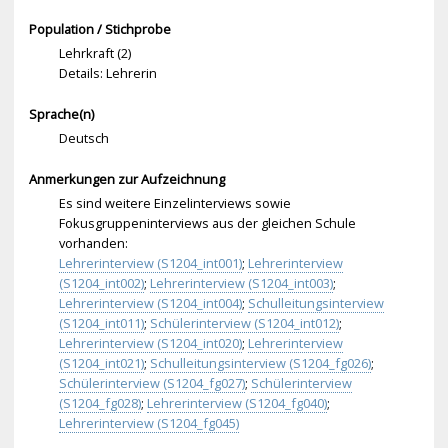
Population / Stichprobe
Lehrkraft (2)
Details: Lehrerin
Sprache(n)
Deutsch
Anmerkungen zur Aufzeichnung
Es sind weitere Einzelinterviews sowie
Fokusgruppeninterviews aus der gleichen Schule
vorhanden:
Lehrerinterview (S1204_int001)
;
Lehrerinterview
(S1204_int002)
;
Lehrerinterview (S1204_int003)
;
Lehrerinterview (S1204_int004)
;
Schulleitungsinterview
(S1204_int011)
;
Schülerinterview (S1204_int012)
;
Lehrerinterview (S1204_int020)
;
Lehrerinterview
(S1204_int021)
;
Schulleitungsinterview (S1204_fg026)
;
Schülerinterview (S1204_fg027)
;
Schülerinterview
(S1204_fg028)
;
Lehrerinterview (S1204_fg040)
;
Lehrerinterview (S1204_fg045)