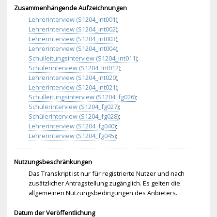
Zusammenhängende Aufzeichnungen
Lehrerinterview (S1204_int001)
;
Lehrerinterview (S1204_int002)
;
Lehrerinterview (S1204_int003)
;
Lehrerinterview (S1204_int004)
;
Schulleitungsinterview (S1204_int011)
;
Schülerinterview (S1204_int012)
;
Lehrerinterview (S1204_int020)
;
Lehrerinterview (S1204_int021)
;
Schulleitungsinterview (S1204_fg026)
;
Schülerinterview (S1204_fg027)
;
Schülerinterview (S1204_fg028)
;
Lehrerinterview (S1204_fg040)
;
Lehrerinterview (S1204_fg045)
;
Nutzungsbeschränkungen
Das Transkript ist nur für registrierte Nutzer und nach
zusätzlicher Antragstellung zugänglich. Es gelten die
allgemeinen Nutzungsbedingungen des Anbieters.
Datum der Veröffentlichung