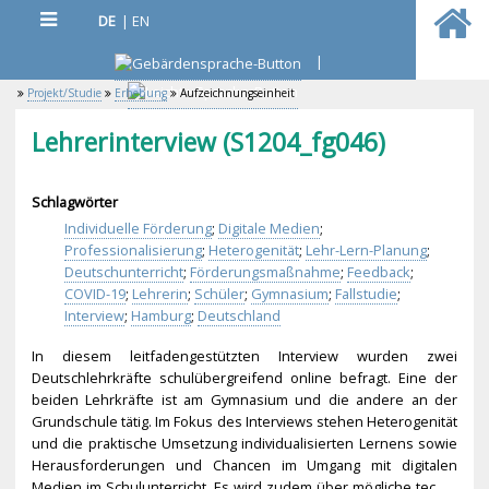
DE
|
EN
|
Projekt/Studie
Erhebung
Aufzeichnungseinheit
Lehrerinterview (S1204_fg046)
Schlagwörter
Individuelle Förderung
;
Digitale Medien
;
Professionalisierung
;
Heterogenität
;
Lehr-Lern-Planung
;
Deutschunterricht
;
Förderungsmaßnahme
;
Feedback
;
COVID-19
;
Lehrerin
;
Schüler
;
Gymnasium
;
Fallstudie
;
Interview
;
Hamburg
;
Deutschland
In diesem leitfadengestützten Interview wurden zwei
Deutschlehrkräfte schulübergreifend online befragt. Eine der
beiden Lehrkräfte ist am Gymnasium und die andere an der
Grundschule tätig. Im Fokus des Interviews stehen Heterogenität
und die praktische Umsetzung individualisierten Lernens sowie
Herausforderungen und Chancen im Umgang mit digitalen
Medien im Schulunterricht. Es wird zudem über mögliche tec...